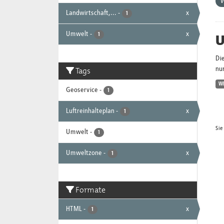
Landwirtschaft,...
-
x
1
Umwelt
-
x
U
1
Di
Tags
nur
W
Geoservice
-
1
Luftreinhalteplan
-
x
1
Sie
Umwelt
-
1
Umweltzone
-
x
1
Formate
HTML
-
x
1