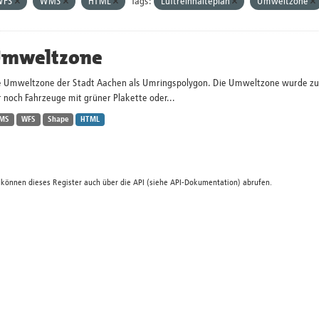
WFS
WMS
HTML
Tags:
Luftreinhalteplan
Umweltzone
mweltzone
e Umweltzone der Stadt Aachen als Umringspolygon. Die Umweltzone wurde zum 
 noch Fahrzeuge mit grüner Plakette oder...
MS
WFS
Shape
HTML
 können dieses Register auch über die
API
(siehe
API-Dokumentation
) abrufen.