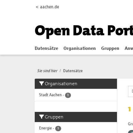
Skip to main content
< aachen.de
Open Data Por
Datensätze
Organisationen
Gruppen
Anw
Sie sind hier
Datensätze
Organisationen
Stadt Aachen
-
1
1
Gruppen
Gr
Energie
-
1