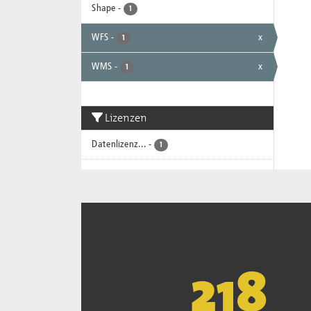
Shape
-
1
WFS
-
x
1
WMS
-
x
1
Lizenzen
Datenlizenz...
-
1
221