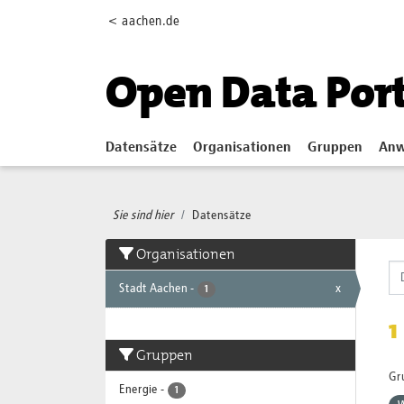
Skip to main content
< aachen.de
Open Data Por
Datensätze
Organisationen
Gruppen
Anw
Sie sind hier
Datensätze
Organisationen
Stadt Aachen
-
x
1
1
Gruppen
Gr
Energie
-
1