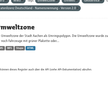
WFS
WMS
Tags:
Umweltzone
Umwelt
Geoservice
O
atenlizenz Deutschland - Namensnennung - Version 2.0
mweltzone
e Umweltzone der Stadt Aachen als Umringspolygon. Die Umweltzone wurde zum 
 noch Fahrzeuge mit grüner Plakette oder...
MS
WFS
Shape
HTML
 können dieses Register auch über die
API
(siehe
API-Dokumentation
) abrufen.