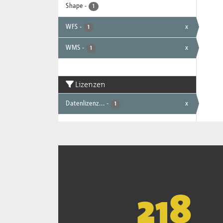
Shape
-
1
WFS
-
x
1
WMS
-
x
1
Lizenzen
Datenlizenz...
-
x
1
221