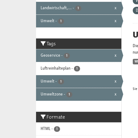
Landwirtschaft,...
-
x
1
D
Umwelt
-
x
1
U
Tags
Di
nur
Geoservice
-
x
1
W
Luftreinhalteplan
-
1
Umwelt
-
x
1
Sie
Umweltzone
-
x
1
Formate
HTML
-
1