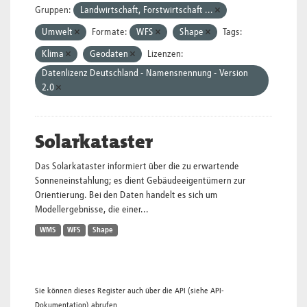
Gruppen:
Landwirtschaft, Forstwirtschaft ...
Umwelt
Formate:
WFS
Shape
Tags:
Klima
Geodaten
Lizenzen:
Datenlizenz Deutschland - Namensnennung - Version
2.0
Solarkataster
Das Solarkataster informiert über die zu erwartende
Sonneneinstahlung; es dient Gebäudeeigentümern zur
Orientierung. Bei den Daten handelt es sich um
Modellergebnisse, die einer...
WMS
WFS
Shape
Sie können dieses Register auch über die
API
(siehe
API-
Dokumentation
) abrufen.