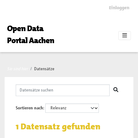
Skip to main content
Einloggen
Open Data
Portal Aachen
Sie sind hier
Datensätze
Sortieren nach
1 Datensatz gefunden