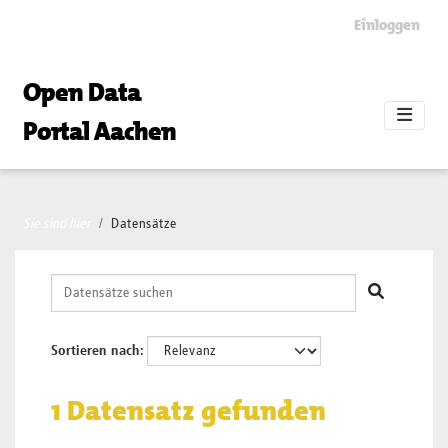
Skip to main content
Einloggen
Open Data
Portal Aachen
Sie sind hier
Datensätze
Sortieren nach
1 Datensatz gefunden