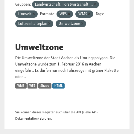
Gruppen:
Landwirtschaft, Forstwirtschaft ...
Umwelt
Formate:
WFS
WMS
Tags:
Luftreinhalteplan
Umweltzone
Umweltzone
Die Umweltzone der Stadt Aachen als Umringspolygon. Die
Umweltzone wurde zum 1. Februar 2016 in Aachen
eingeführt. Es dürfen nur noch Fahrzeuge mit grüner Plakette
oder...
WMS
WFS
Shape
HTML
Sie können dieses Register auch über die
API
(siehe
API-
Dokumentation
) abrufen.