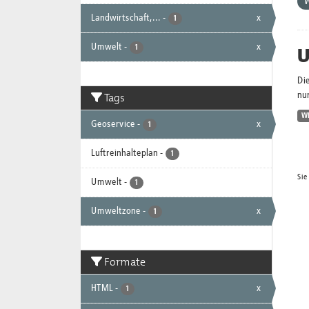
Landwirtschaft,...
-
x
1
Umwelt
-
x
U
1
Di
Tags
nur
W
Geoservice
-
x
1
Luftreinhalteplan
-
1
Sie
Umwelt
-
1
Umweltzone
-
x
1
Formate
HTML
-
x
1