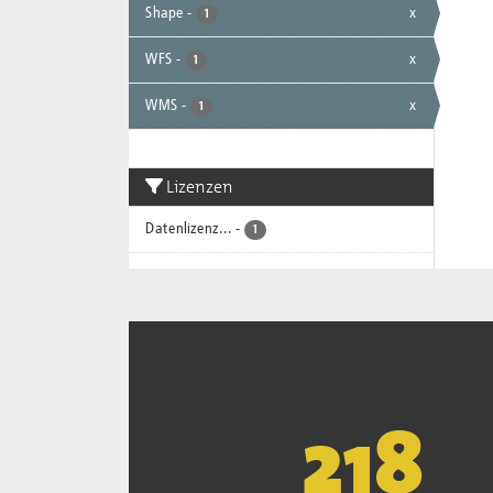
Shape
-
x
1
WFS
-
x
1
WMS
-
x
1
Lizenzen
Datenlizenz...
-
1
221