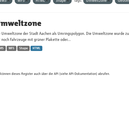
WMS
WFS
HTML
Shape
Tags:
Umweltzone
Geose
mweltzone
e Umweltzone der Stadt Aachen als Umringspolygon. Die Umweltzone wurde zum 
 noch Fahrzeuge mit grüner Plakette oder...
MS
WFS
Shape
HTML
 können dieses Register auch über die
API
(siehe
API-Dokumentation
) abrufen.