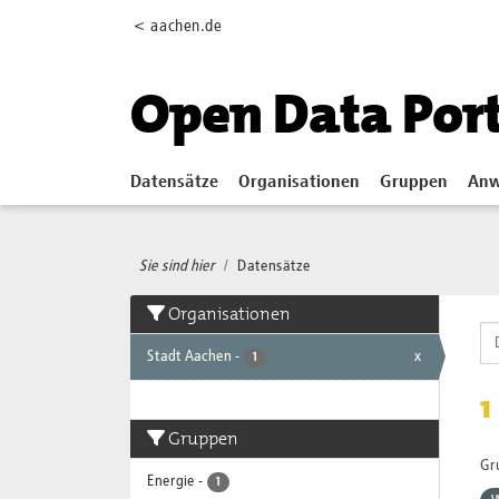
Skip to main content
< aachen.de
Open Data Por
Datensätze
Organisationen
Gruppen
Anw
Sie sind hier
Datensätze
Organisationen
Stadt Aachen
-
x
1
1
Gruppen
Gr
Energie
-
1