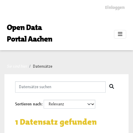
Skip to main content
Einloggen
Open Data
Portal Aachen
Sie sind hier
Datensätze
Sortieren nach
1 Datensatz gefunden