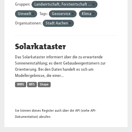
Gruppen:
Landwirtschaft, Forstwirtschaft ...
Umwelt
Tags:
Geoservice
Klima
Organisationen:
Stadt Aachen
Solarkataster
Das Solarkataster informiert über die zu erwartende
Sonneneinstahlung; es dient Gebäudeeigentümern zur
Orientierung. Bei den Daten handelt es sich um
Modellergebnisse, die einer...
WMS
WFS
Shape
Sie können dieses Register auch über die
API
(siehe
API-
Dokumentation
) abrufen.