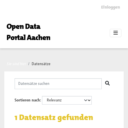
Skip to main content
Einloggen
Open Data
Portal Aachen
Sie sind hier
Datensätze
Sortieren nach
1 Datensatz gefunden