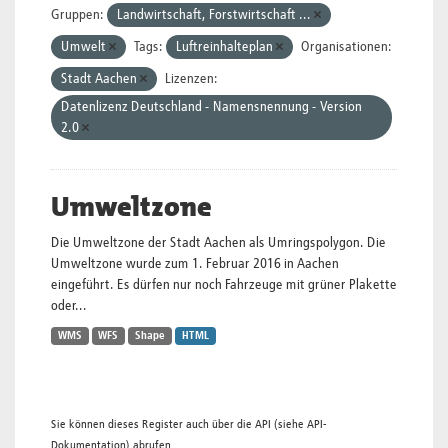
Gruppen:
Landwirtschaft, Forstwirtschaft ...
Umwelt
Tags:
Luftreinhalteplan
Organisationen:
Stadt Aachen
Lizenzen:
Datenlizenz Deutschland - Namensnennung - Version
2.0
Umweltzone
Die Umweltzone der Stadt Aachen als Umringspolygon. Die
Umweltzone wurde zum 1. Februar 2016 in Aachen
eingeführt. Es dürfen nur noch Fahrzeuge mit grüner Plakette
oder...
WMS
WFS
Shape
HTML
Sie können dieses Register auch über die
API
(siehe
API-
Dokumentation
) abrufen.