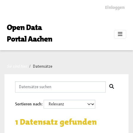
Skip to main content
Einloggen
Open Data
Portal Aachen
Sie sind hier
Datensätze
Sortieren nach
1 Datensatz gefunden