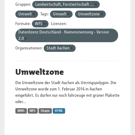
Gruppen:
Landwirtschaft, Forstwirtschaft ...
Umwelt
Tags:
Umwelt
Umweltzone
Formate:
WFS
Lizenzen:
Datenlizenz Deutschland - Namensnennung - Version
2.0
Organisationen:
Stadt Aachen
Umweltzone
Die Umweltzone der Stadt Aachen als Umringspolygon. Die
Umweltzone wurde zum 1. Februar 2016 in Aachen
eingeführt. Es dürfen nur noch Fahrzeuge mit grüner Plakette
oder...
WMS
WFS
Shape
HTML