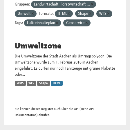
Gruppen:
Landwirtschaft, Forstwirtschaft ...
Umwelt
Formate:
HTML
Shape
WFS
Tags:
Luftreinhalteplan
Geoservice
Umweltzone
Die Umweltzone der Stadt Aachen als Umringspolygon. Die
Umweltzone wurde zum 1. Februar 2016 in Aachen
eingeführt. Es dürfen nur noch Fahrzeuge mit grüner Plakette
oder...
WMS
WFS
Shape
HTML
Sie können dieses Register auch über die
API
(siehe
API-
Dokumentation
) abrufen.