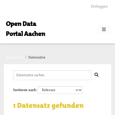
Skip to main content
Einloggen
Open Data
Portal Aachen
Sie sind hier
Datensätze
Sortieren nach
1 Datensatz gefunden