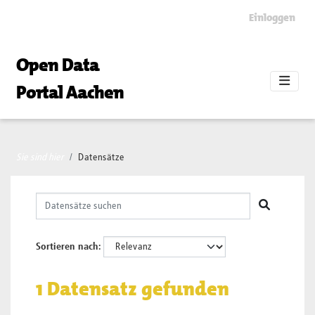
Skip to main content
Einloggen
Open Data
Portal Aachen
Sie sind hier
Datensätze
Sortieren nach
1 Datensatz gefunden