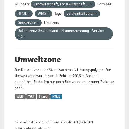
Gruppen:
Landwirtschaft, Forstwirtschaft ...
Formate:
HTML
WMS
Tags:
Luftreinhalteplan
Geoservice
Lizenzen:
Datenlizenz Deutschland - Namensnennung - Version
2.0
Umweltzone
Die Umweltzone der Stadt Aachen als Umringspolygon. Die
Umweltzone wurde zum 1. Februar 2016 in Aachen
eingeführt. Es dürfen nur noch Fahrzeuge mit grüner Plakette
oder...
WMS
WFS
Shape
HTML
Sie können dieses Register auch über die
API
(siehe
API-
Dokumentation
) abrufen.