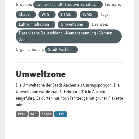
Gruppen:
Landwirtschaft, Forstwirtschaft ...
Formate:
Shape
WFS
HTML
WMS
Tags:
Luftreinhalteplan
Umweltzone
Lizenzen:
Datenlizenz Deutschland - Namensnennung - Version
2.0
Organisationen:
Stadt Aachen
Umweltzone
Die Umweltzone der Stadt Aachen als Umringspolygon. Die
Umweltzone wurde zum 1. Februar 2016 in Aachen
eingeführt. Es dürfen nur noch Fahrzeuge mit grüner Plakette
oder...
WMS
WFS
Shape
HTML