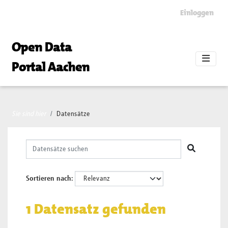
Skip to main content
Einloggen
Open Data
Portal Aachen
Sie sind hier
Datensätze
Sortieren nach
1 Datensatz gefunden