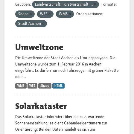
Gruppen:
Landwirtschaft, Forstwirtschaft ...
Formate:
Shape
WFS
WMS
Organisationen:
Stadt Aachen
Umweltzone
Die Umweltzone der Stadt Aachen als Umringspolygon. Die
Umweltzone wurde zum 1. Februar 2016 in Aachen
eingeführt. Es dürfen nur noch Fahrzeuge mit grüner Plakette
oder...
WMS
WFS
Shape
HTML
Solarkataster
Das Solarkataster informiert über die zu erwartende
Sonneneinstahlung; es dient Gebäudeeigentümern zur
Orientierung. Bei den Daten handelt es sich um