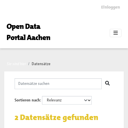
Skip to main content
Einloggen
Open Data
Portal Aachen
Sie sind hier
Datensätze
Sortieren nach
2 Datensätze gefunden