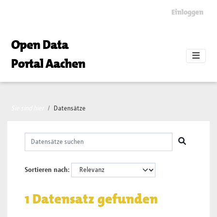
Skip to main content
Einloggen
Open Data
Portal Aachen
Sie sind hier
Datensätze
Sortieren nach
1 Datensatz gefunden