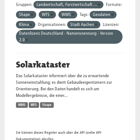
Gruppen:
Landwirtschaft, Forstwirtschaft ...
Formate:
Shape
WFS
WMS
Tags:
Geodaten
Klima
Organisationen:
Stadt Aachen
Lizenzen:
Datenlizenz Deutschland - Namensnennung - Version
2.0
Solarkataster
Das Solarkataster informiert über die zu erwartende
Sonneneinstahlung; es dient Gebäudeeigentümern zur
Orientierung. Bei den Daten handelt es sich um
Modellergebnisse, die einer...
WMS
WFS
Shape
Sie können dieses Register auch über die
API
(siehe
API-
Dokumentation
) abrufen.