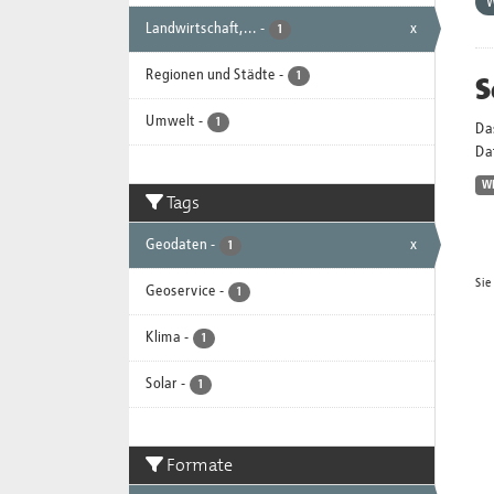
Landwirtschaft,...
-
x
1
Regionen und Städte
-
S
1
Umwelt
-
1
Da
Dat
W
Tags
Geodaten
-
x
1
Sie
Geoservice
-
1
Klima
-
1
Solar
-
1
Formate