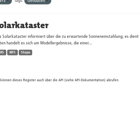
WFS
Tags:
Geodaten
olarkataster
s Solarkataster informiert über die zu erwartende Sonneneinstahlung; es dien
en handelt es sich um Modellergebnisse, die einer...
MS
WFS
Shape
 können dieses Register auch über die
API
(siehe
API-Dokumentation
) abrufen.