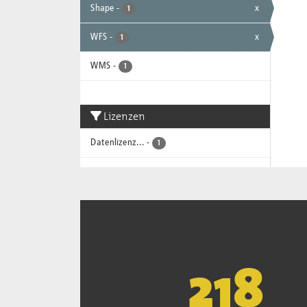
Shape
-
x
1
WFS
-
x
1
WMS
-
1
Lizenzen
Datenlizenz...
-
1
221