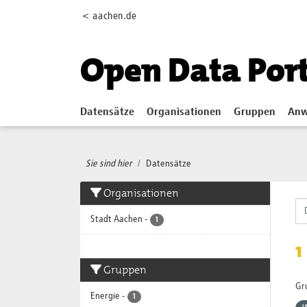
Skip to main content
< aachen.de
Open Data Por
Datensätze
Organisationen
Gruppen
Anw
Sie sind hier
Datensätze
Organisationen
Stadt Aachen
-
1
1
Gruppen
Gr
Energie
-
1