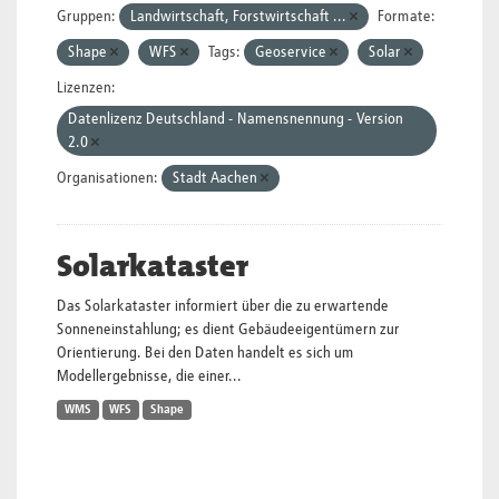
Gruppen:
Landwirtschaft, Forstwirtschaft ...
Formate:
Shape
WFS
Tags:
Geoservice
Solar
Lizenzen:
Datenlizenz Deutschland - Namensnennung - Version
2.0
Organisationen:
Stadt Aachen
Solarkataster
Das Solarkataster informiert über die zu erwartende
Sonneneinstahlung; es dient Gebäudeeigentümern zur
Orientierung. Bei den Daten handelt es sich um
Modellergebnisse, die einer...
WMS
WFS
Shape