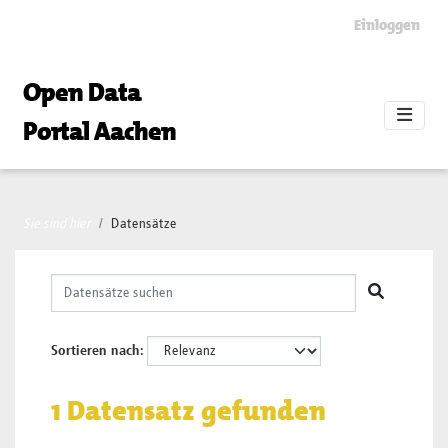
Skip to main content
Einloggen
Open Data
Portal Aachen
Sie sind hier
Datensätze
Sortieren nach
1 Datensatz gefunden