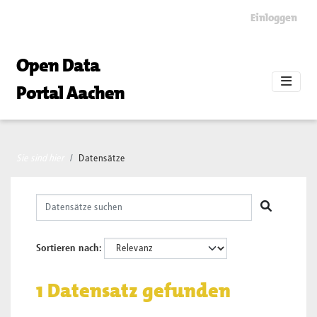
Skip to main content
Einloggen
Open Data
Portal Aachen
Sie sind hier
Datensätze
Sortieren nach
1 Datensatz gefunden