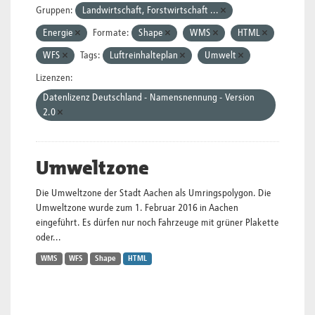
Gruppen:
Landwirtschaft, Forstwirtschaft ...
Energie
Formate:
Shape
WMS
HTML
WFS
Tags:
Luftreinhalteplan
Umwelt
Lizenzen:
Datenlizenz Deutschland - Namensnennung - Version
2.0
Umweltzone
Die Umweltzone der Stadt Aachen als Umringspolygon. Die
Umweltzone wurde zum 1. Februar 2016 in Aachen
eingeführt. Es dürfen nur noch Fahrzeuge mit grüner Plakette
oder...
WMS
WFS
Shape
HTML