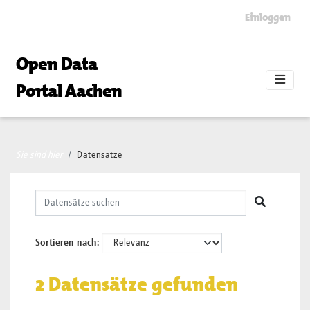
Skip to main content
Einloggen
Open Data
Portal Aachen
Sie sind hier
Datensätze
Sortieren nach
2 Datensätze gefunden