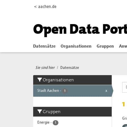
Skip to main content
< aachen.de
Open Data Por
Datensätze
Organisationen
Gruppen
Anw
Sie sind hier
Datensätze
Organisationen
Stadt Aachen
-
x
1
1
Gruppen
Gr
Energie
-
1