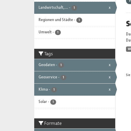
Landwirtschaft,...
-
x
1
Regionen und Städte
-
S
1
Umwelt
-
1
Da
Dat
W
Tags
Geodaten
-
x
1
Sie
Geoservice
-
x
1
Klima
-
x
1
Solar
-
1
Formate