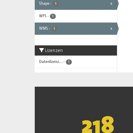
Shape
-
x
1
WFS
-
1
WMS
-
x
1
Lizenzen
Datenlizenz...
-
1
221