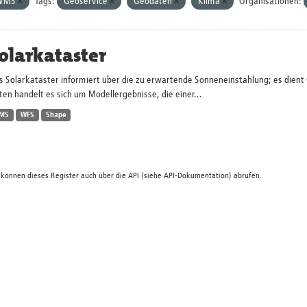
WMS
Tags:
Geoservice
Geodaten
Klima
Organisationen:
olarkataster
s Solarkataster informiert über die zu erwartende Sonneneinstahlung; es dien
en handelt es sich um Modellergebnisse, die einer...
MS
WFS
Shape
 können dieses Register auch über die
API
(siehe
API-Dokumentation
) abrufen.