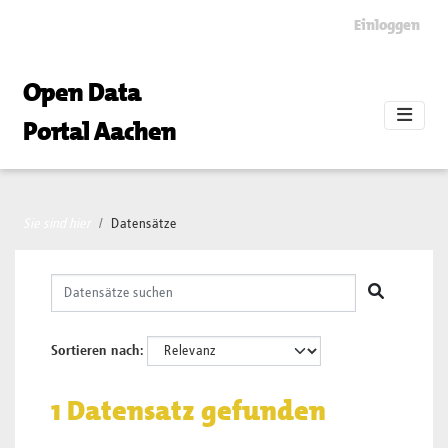
Skip to main content
Einloggen
Open Data
Portal Aachen
Sie sind hier
Datensätze
Sortieren nach
1 Datensatz gefunden