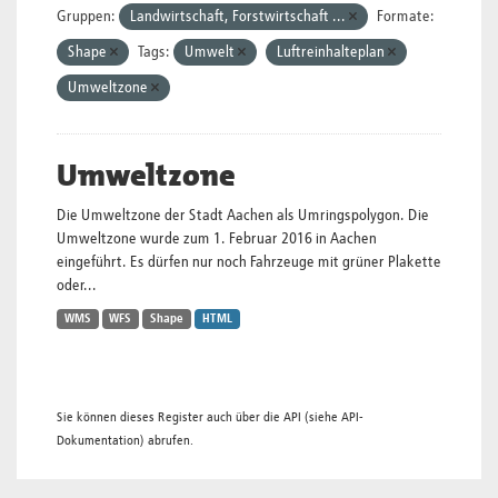
Gruppen:
Landwirtschaft, Forstwirtschaft ...
Formate:
Shape
Tags:
Umwelt
Luftreinhalteplan
Umweltzone
Umweltzone
Die Umweltzone der Stadt Aachen als Umringspolygon. Die
Umweltzone wurde zum 1. Februar 2016 in Aachen
eingeführt. Es dürfen nur noch Fahrzeuge mit grüner Plakette
oder...
WMS
WFS
Shape
HTML
Sie können dieses Register auch über die
API
(siehe
API-
Dokumentation
) abrufen.