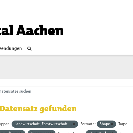
tal Aachen
endungen
 Datensatz gefunden
uppen:
Landwirtschaft, Forstwirtschaft ...
Formate:
Shape
Tags: