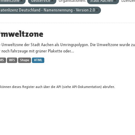
mweltzone
Geoservice
Organisationen:
Stadt Aachen
Lizenze
atenlizenz Deutschland - Namensnennung - Version 2.0
mweltzone
e Umweltzone der Stadt Aachen als Umringspolygon. Die Umweltzone wurde zum 
 noch Fahrzeuge mit grüner Plakette oder...
MS
WFS
Shape
HTML
 können dieses Register auch über die
API
(siehe
API-Dokumentation
) abrufen.