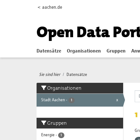
Skip to main content
< aachen.de
Open Data Por
Datensätze
Organisationen
Gruppen
Anw
Sie sind hier
Datensätze
Organisationen
Stadt Aachen
-
x
1
1
Gruppen
Gr
Energie
-
1