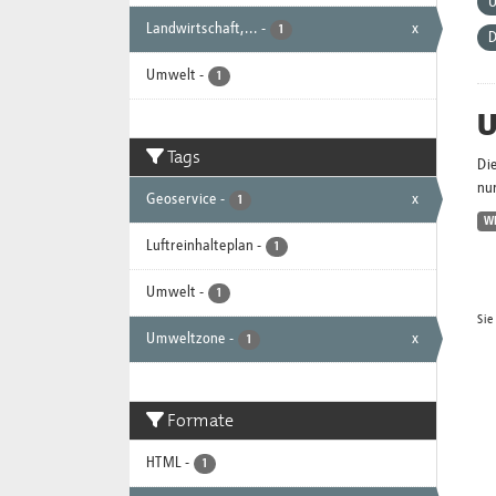
U
Landwirtschaft,...
-
x
1
D
Umwelt
-
1
U
Tags
Di
nur
Geoservice
-
x
1
W
Luftreinhalteplan
-
1
Umwelt
-
1
Sie
Umweltzone
-
x
1
Formate
HTML
-
1