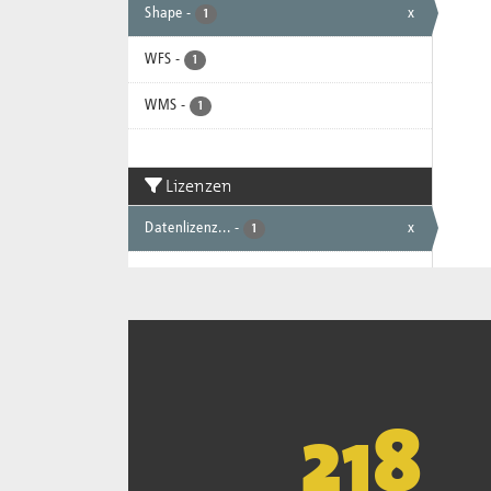
Shape
-
x
1
WFS
-
1
WMS
-
1
Lizenzen
Datenlizenz...
-
x
1
221