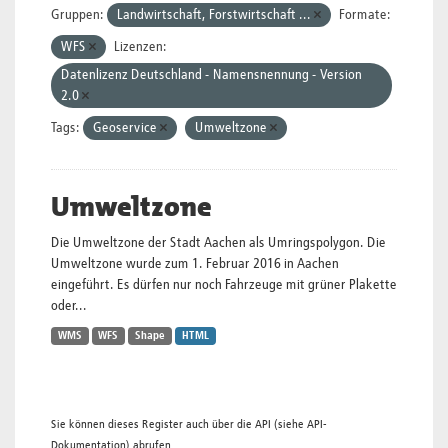
Gruppen:
Landwirtschaft, Forstwirtschaft ...
Formate:
WFS
Lizenzen:
Datenlizenz Deutschland - Namensnennung - Version
2.0
Tags:
Geoservice
Umweltzone
Umweltzone
Die Umweltzone der Stadt Aachen als Umringspolygon. Die
Umweltzone wurde zum 1. Februar 2016 in Aachen
eingeführt. Es dürfen nur noch Fahrzeuge mit grüner Plakette
oder...
WMS
WFS
Shape
HTML
Sie können dieses Register auch über die
API
(siehe
API-
Dokumentation
) abrufen.