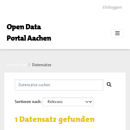
Skip to main content
Einloggen
Open Data
Portal Aachen
Sie sind hier
Datensätze
Sortieren nach
1 Datensatz gefunden