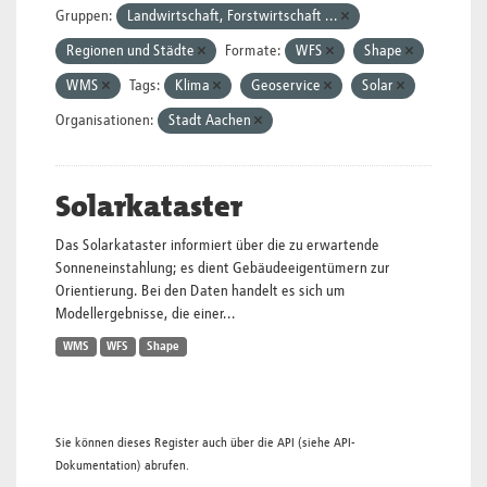
Gruppen:
Landwirtschaft, Forstwirtschaft ...
Regionen und Städte
Formate:
WFS
Shape
WMS
Tags:
Klima
Geoservice
Solar
Organisationen:
Stadt Aachen
Solarkataster
Das Solarkataster informiert über die zu erwartende
Sonneneinstahlung; es dient Gebäudeeigentümern zur
Orientierung. Bei den Daten handelt es sich um
Modellergebnisse, die einer...
WMS
WFS
Shape
Sie können dieses Register auch über die
API
(siehe
API-
Dokumentation
) abrufen.