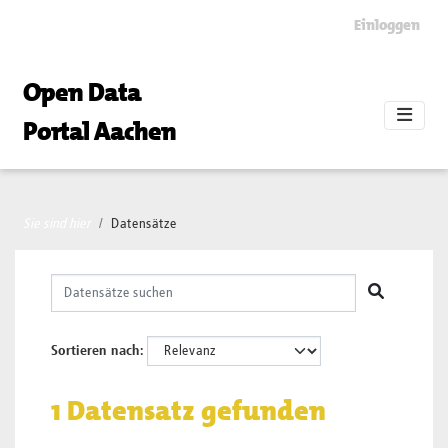
Skip to main content
Einloggen
Open Data
Portal Aachen
Sie sind hier
Datensätze
Sortieren nach
1 Datensatz gefunden