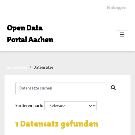
Skip to main content
Einloggen
Open Data
Portal Aachen
Sie sind hier
Datensätze
Sortieren nach
1 Datensatz gefunden