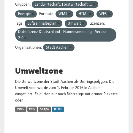
Gruppen:
Landwirtschaft, Forstwirtschaft ...
Energie
Formate:
WMS
HTML
WFS
Tags:
Luftreinhalteplan
Umwelt
Lizenzen:
Datenlizenz Deutschland - Namensnennung - Version
2.0
Organisationen:
Stadt Aachen
Umweltzone
Die Umweltzone der Stadt Aachen als Umringspolygon. Die
Umweltzone wurde zum 1. Februar 2016 in Aachen
eingeführt. Es dürfen nur noch Fahrzeuge mit grüner Plakette
oder...
WMS
WFS
Shape
HTML