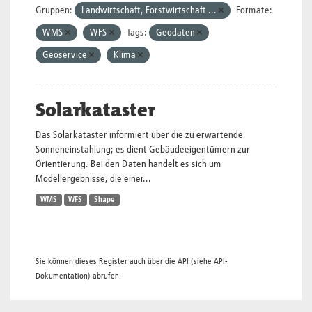
Gruppen:
Landwirtschaft, Forstwirtschaft ...
Formate:
WMS
WFS
Tags:
Geodaten
Geoservice
Klima
Solarkataster
Das Solarkataster informiert über die zu erwartende
Sonneneinstahlung; es dient Gebäudeeigentümern zur
Orientierung. Bei den Daten handelt es sich um
Modellergebnisse, die einer...
WMS
WFS
Shape
Sie können dieses Register auch über die
API
(siehe
API-
Dokumentation
) abrufen.