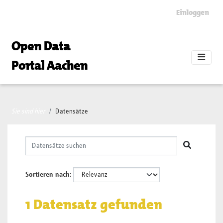
Skip to main content
Einloggen
Open Data
Portal Aachen
Sie sind hier
Datensätze
Sortieren nach
1 Datensatz gefunden