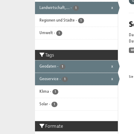
G
Landwirtschaft,...
-
x
1
Regionen und Städte
-
S
1
Umwelt
-
1
Da
Dat
W
Tags
Geodaten
-
x
1
Sie
Geoservice
-
x
1
Klima
-
1
Solar
-
1
Formate