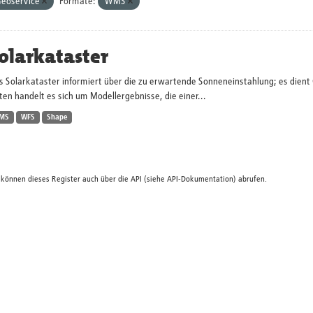
eoservice
Formate:
WMS
olarkataster
s Solarkataster informiert über die zu erwartende Sonneneinstahlung; es dien
en handelt es sich um Modellergebnisse, die einer...
MS
WFS
Shape
 können dieses Register auch über die
API
(siehe
API-Dokumentation
) abrufen.