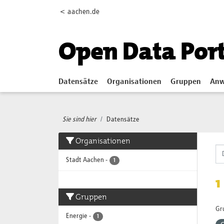
Skip to main content
< aachen.de
Open Data Por
Datensätze
Organisationen
Gruppen
Anw
Sie sind hier
Datensätze
Organisationen
Stadt Aachen
-
1
1
Gruppen
Gr
Energie
-
1