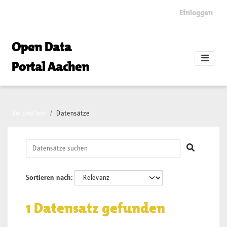
Skip to main content
Einloggen
Open Data
Portal Aachen
Sie sind hier
Datensätze
Sortieren nach
1 Datensatz gefunden