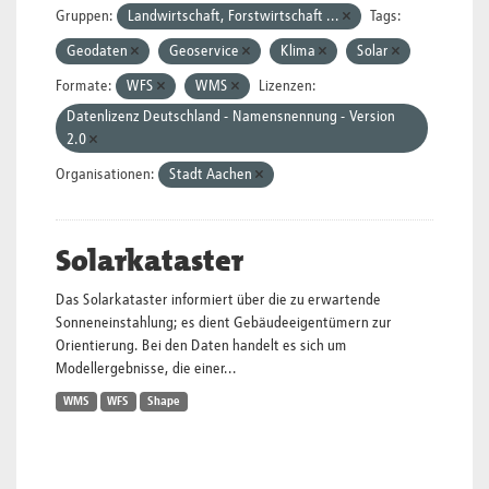
Gruppen:
Landwirtschaft, Forstwirtschaft ...
Tags:
Geodaten
Geoservice
Klima
Solar
Formate:
WFS
WMS
Lizenzen:
Datenlizenz Deutschland - Namensnennung - Version
2.0
Organisationen:
Stadt Aachen
Solarkataster
Das Solarkataster informiert über die zu erwartende
Sonneneinstahlung; es dient Gebäudeeigentümern zur
Orientierung. Bei den Daten handelt es sich um
Modellergebnisse, die einer...
WMS
WFS
Shape