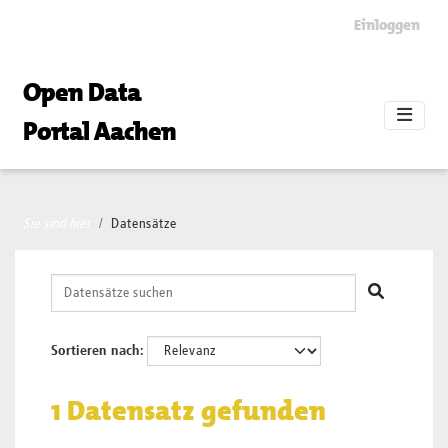
Skip to main content
Einloggen
Open Data
Portal Aachen
Sie sind hier
Datensätze
Sortieren nach
1 Datensatz gefunden