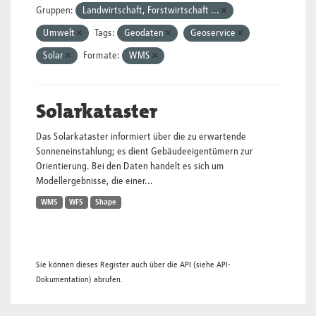
Gruppen:
Landwirtschaft, Forstwirtschaft ...
Umwelt
Tags:
Geodaten
Geoservice
Solar
Formate:
WMS
Solarkataster
Das Solarkataster informiert über die zu erwartende
Sonneneinstahlung; es dient Gebäudeeigentümern zur
Orientierung. Bei den Daten handelt es sich um
Modellergebnisse, die einer...
WMS
WFS
Shape
Sie können dieses Register auch über die
API
(siehe
API-
Dokumentation
) abrufen.