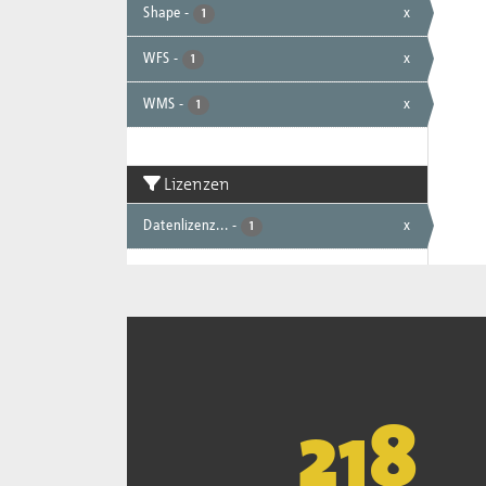
Shape
-
x
1
WFS
-
x
1
WMS
-
x
1
Lizenzen
Datenlizenz...
-
x
1
221