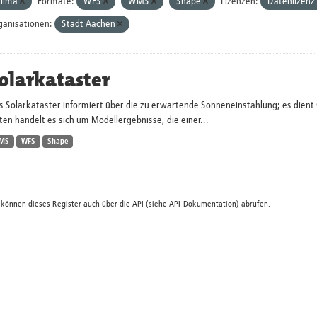
lima
Formate:
WFS
WMS
Shape
Lizenzen:
Datenlizenz
ganisationen:
Stadt Aachen
olarkataster
s Solarkataster informiert über die zu erwartende Sonneneinstahlung; es dien
en handelt es sich um Modellergebnisse, die einer...
MS
WFS
Shape
 können dieses Register auch über die
API
(siehe
API-Dokumentation
) abrufen.