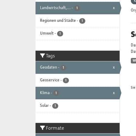
K
Landwirtschaft,...
-
x
1
Or
Regionen und Städte
-
1
S
Umwelt
-
1
Da
Dat
Tags
W
Geodaten
-
x
1
Geoservice
-
1
Sie
Klima
-
x
1
Solar
-
1
Formate