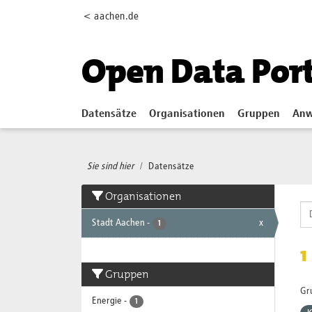
Skip to main content
< aachen.de
Open Data Por
Datensätze
Organisationen
Gruppen
Anw
Sie sind hier
Datensätze
Organisationen
Stadt Aachen
-
x
1
1
Gruppen
Gr
Energie
-
1