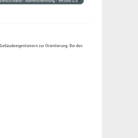
 Deutschland - Namensnennung - Version 2.0
t Gebäudeeigentümern zur Orientierung. Bei den