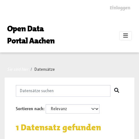
Skip to main content
Einloggen
Open Data
Portal Aachen
Sie sind hier
Datensätze
Sortieren nach
1 Datensatz gefunden