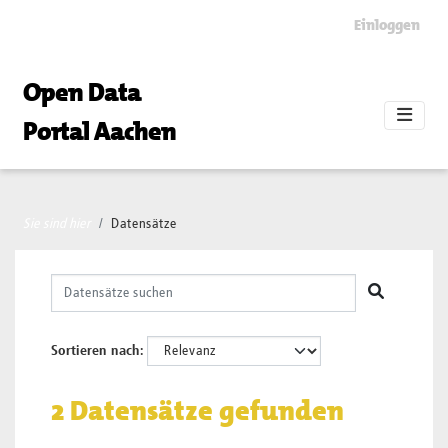
Skip to main content
Einloggen
Open Data
Portal Aachen
Sie sind hier
Datensätze
Sortieren nach
2 Datensätze gefunden