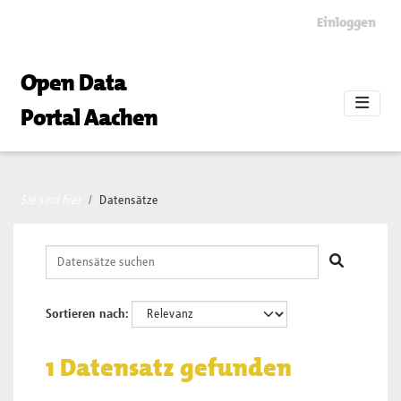
Skip to main content
Einloggen
Open Data
Portal Aachen
Sie sind hier
Datensätze
Sortieren nach
1 Datensatz gefunden