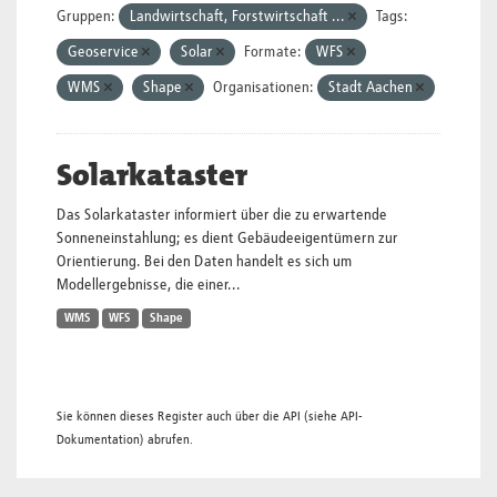
Gruppen:
Landwirtschaft, Forstwirtschaft ...
Tags:
Geoservice
Solar
Formate:
WFS
WMS
Shape
Organisationen:
Stadt Aachen
Solarkataster
Das Solarkataster informiert über die zu erwartende
Sonneneinstahlung; es dient Gebäudeeigentümern zur
Orientierung. Bei den Daten handelt es sich um
Modellergebnisse, die einer...
WMS
WFS
Shape
Sie können dieses Register auch über die
API
(siehe
API-
Dokumentation
) abrufen.