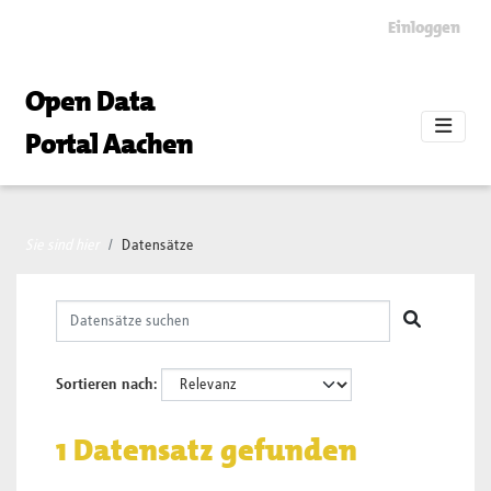
Skip to main content
Einloggen
Open Data
Portal Aachen
Sie sind hier
Datensätze
Sortieren nach
1 Datensatz gefunden