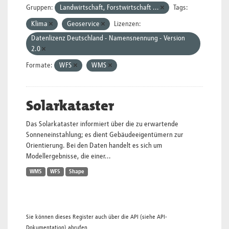
Gruppen:
Landwirtschaft, Forstwirtschaft ...
Tags:
Klima
Geoservice
Lizenzen:
Datenlizenz Deutschland - Namensnennung - Version
2.0
Formate:
WFS
WMS
Solarkataster
Das Solarkataster informiert über die zu erwartende
Sonneneinstahlung; es dient Gebäudeeigentümern zur
Orientierung. Bei den Daten handelt es sich um
Modellergebnisse, die einer...
WMS
WFS
Shape
Sie können dieses Register auch über die
API
(siehe
API-
Dokumentation
) abrufen.