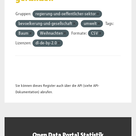
Gruppen:
regierung-und-oeffentlicher-sektor
bevoelkerung-und-gesellschaft
umwelt
Tags:
Baum
Weihnachten
Formate:
CSV
Lizenzen:
dl-de-by-2.0
Sie können dieses Register auch über die
API
(siehe
API-
Dokumentation
) abrufen.
Open Data Portal Statistik