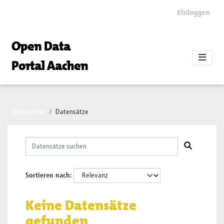
Skip to main content
Einloggen
Open Data
Portal Aachen
Sie sind hier
Datensätze
Sortieren nach
Keine Datensätze
gefunden