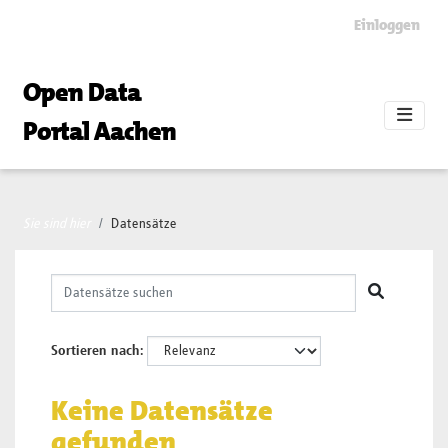
Skip to main content
Einloggen
Open Data
Portal Aachen
Sie sind hier
Datensätze
Sortieren nach
Keine Datensätze
gefunden