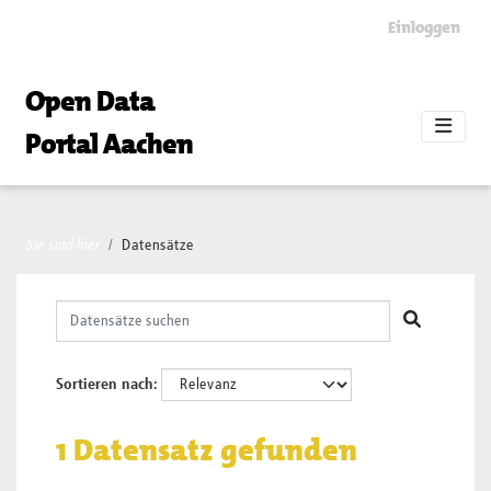
Skip to main content
Einloggen
Open Data
Portal Aachen
Sie sind hier
Datensätze
Sortieren nach
1 Datensatz gefunden