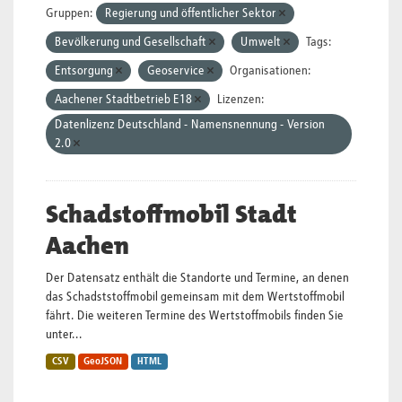
Gruppen:
Regierung und öffentlicher Sektor
Bevölkerung und Gesellschaft
Umwelt
Tags:
Entsorgung
Geoservice
Organisationen:
Aachener Stadtbetrieb E18
Lizenzen:
Datenlizenz Deutschland - Namensnennung - Version
2.0
Schadstoffmobil Stadt
Aachen
Der Datensatz enthält die Standorte und Termine, an denen
das Schadststoffmobil gemeinsam mit dem Wertstoffmobil
fährt. Die weiteren Termine des Wertstoffmobils finden Sie
unter...
CSV
GeoJSON
HTML