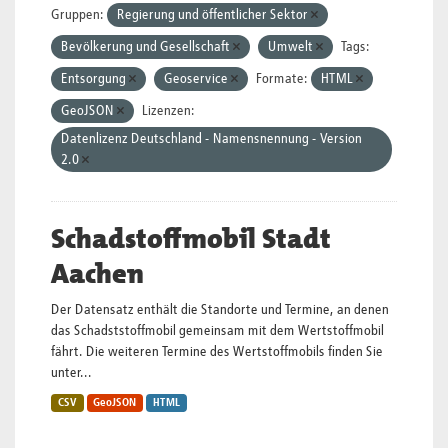
Gruppen:
Regierung und öffentlicher Sektor
Bevölkerung und Gesellschaft
Umwelt
Tags:
Entsorgung
Geoservice
Formate:
HTML
GeoJSON
Lizenzen:
Datenlizenz Deutschland - Namensnennung - Version
2.0
Schadstoffmobil Stadt
Aachen
Der Datensatz enthält die Standorte und Termine, an denen
das Schadststoffmobil gemeinsam mit dem Wertstoffmobil
fährt. Die weiteren Termine des Wertstoffmobils finden Sie
unter...
CSV
GeoJSON
HTML