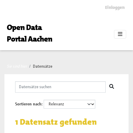
Skip to main content
Einloggen
Open Data
Portal Aachen
Sie sind hier
Datensätze
Sortieren nach
1 Datensatz gefunden