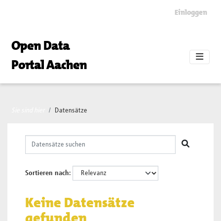
Skip to main content
Einloggen
Open Data
Portal Aachen
Sie sind hier
Datensätze
Sortieren nach
Keine Datensätze
gefunden