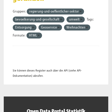
Gruppen:
regierung-und-oeffentlicher-sektor
bevoelkerung-und-gesellschaft
umwelt
Tags:
Entsorgung
Geoservice
Weihnachten
Formate:
HTML
Sie können dieses Register auch über die
API
(siehe
API-
Dokumentation
) abrufen.
Open Data Portal Statistik