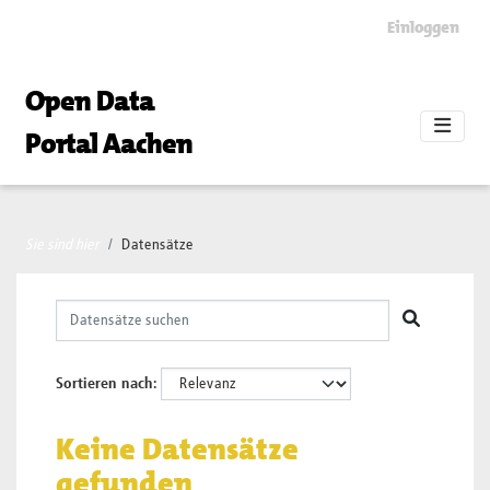
Skip to main content
Einloggen
Open Data
Portal Aachen
Sie sind hier
Datensätze
Sortieren nach
Keine Datensätze
gefunden