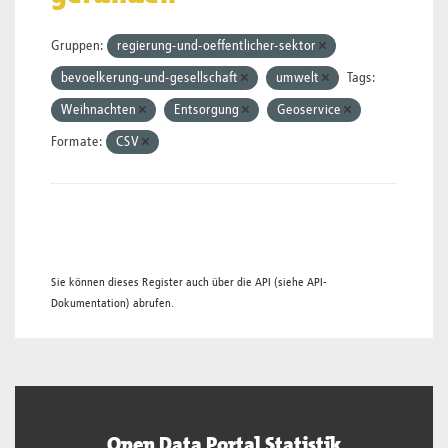
Gruppen:
regierung-und-oeffentlicher-sektor
bevoelkerung-und-gesellschaft
umwelt
Tags:
Weihnachten
Entsorgung
Geoservice
Formate:
CSV
Sie können dieses Register auch über die
API
(siehe
API-
Dokumentation
) abrufen.
Open Data Portal Statistik