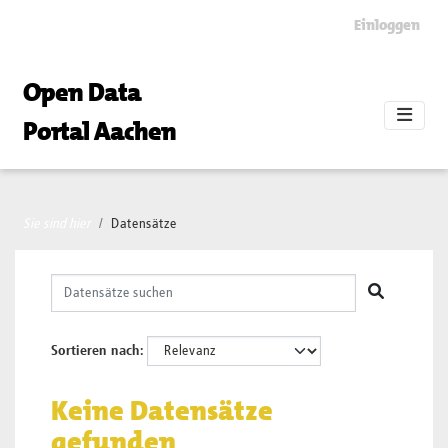
Skip to main content
Einloggen
Open Data
Portal Aachen
Sie sind hier
Datensätze
Sortieren nach
Keine Datensätze
gefunden