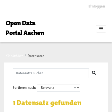
Skip to main content
Einloggen
Open Data
Portal Aachen
Sie sind hier
Datensätze
Sortieren nach
1 Datensatz gefunden