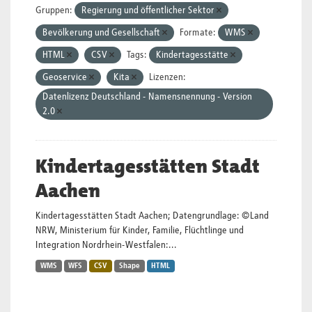
Gruppen:
Regierung und öffentlicher Sektor
Bevölkerung und Gesellschaft
Formate:
WMS
HTML
CSV
Tags:
Kindertagesstätte
Geoservice
Kita
Lizenzen:
Datenlizenz Deutschland - Namensnennung - Version
2.0
Kindertagesstätten Stadt
Aachen
Kindertagesstätten Stadt Aachen; Datengrundlage: ©Land
NRW, Ministerium für Kinder, Familie, Flüchtlinge und
Integration Nordrhein-Westfalen:...
WMS
WFS
CSV
Shape
HTML