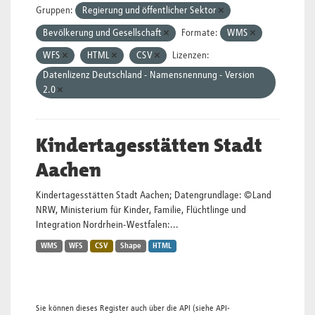
Gruppen:
Regierung und öffentlicher Sektor
Bevölkerung und Gesellschaft
Formate:
WMS
WFS
HTML
CSV
Lizenzen:
Datenlizenz Deutschland - Namensnennung - Version
2.0
Kindertagesstätten Stadt
Aachen
Kindertagesstätten Stadt Aachen; Datengrundlage: ©Land
NRW, Ministerium für Kinder, Familie, Flüchtlinge und
Integration Nordrhein-Westfalen:...
WMS
WFS
CSV
Shape
HTML
Sie können dieses Register auch über die
API
(siehe
API-