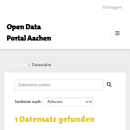
Skip to main content
Einloggen
Open Data
Portal Aachen
Sie sind hier
Datensätze
Sortieren nach
1 Datensatz gefunden