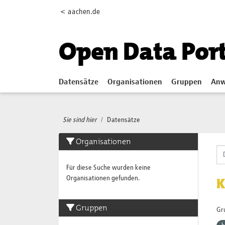
Skip to main content
< aachen.de
Open Data Por
Datensätze
Organisationen
Gruppen
Anw
Sie sind hier
Datensätze
Organisationen
Für diese Suche wurden keine
Organisationen gefunden.
K
Gruppen
Gr