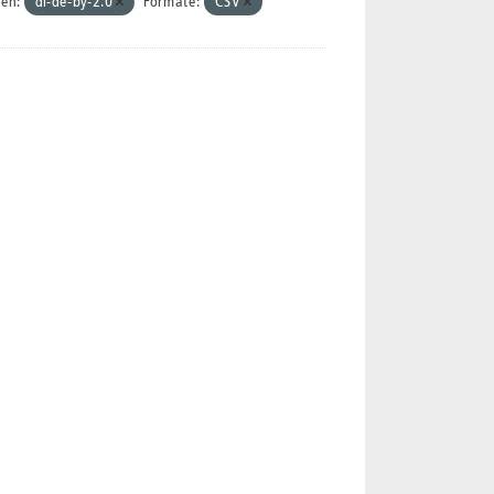
zen:
dl-de-by-2.0
Formate:
CSV