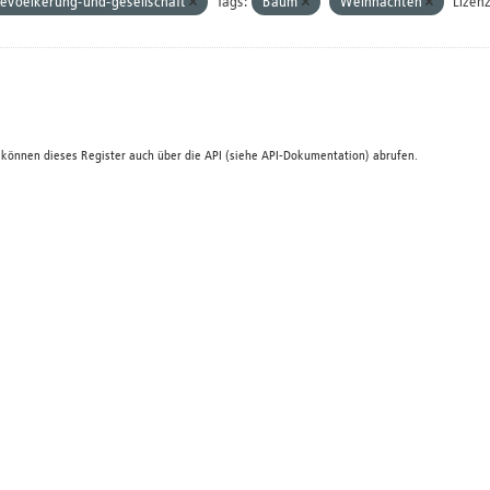
evoelkerung-und-gesellschaft
Tags:
Baum
Weihnachten
Lizen
 können dieses Register auch über die
API
(siehe
API-Dokumentation
) abrufen.