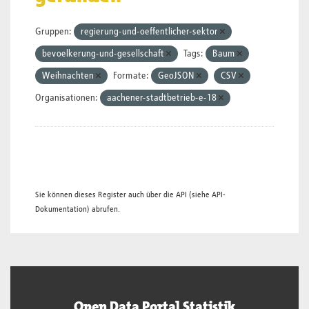
Gruppen:
regierung-und-oeffentlicher-sektor
bevoelkerung-und-gesellschaft
Tags:
Baum
Weihnachten
Formate:
GeoJSON
CSV
Organisationen:
aachener-stadtbetrieb-e-18
Sie können dieses Register auch über die
API
(siehe
API-
Dokumentation
) abrufen.
Open Data Portal Statistik