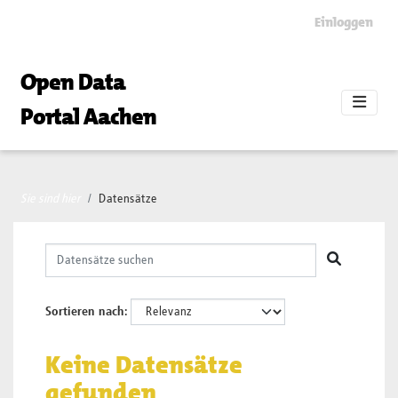
Skip to main content
Einloggen
Open Data
Portal Aachen
Sie sind hier
Datensätze
Sortieren nach
Keine Datensätze
gefunden