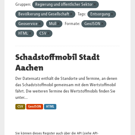
Gruppen:
Regierung und öffentlicher Sektor
Bevölkerung und Gesellschaft
Tags:
Entsorgung
Geoservice
Müll
Formate:
GeoJSON
HTML
CSV
Schadstoffmobil Stadt
Aachen
Der Datensatz enthält die Standorte und Termine, an denen
das Schadststoffmobil gemeinsam mit dem Wertstoffmobil
fährt. Die weiteren Termine des Wertstoffmobils finden Sie
unter...
CSV
GeoJSON
HTML
Sie können dieses Register auch über die
API
(siehe
API-