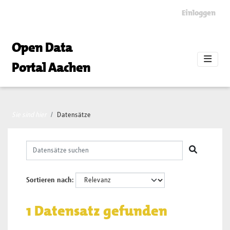
Skip to main content
Einloggen
Open Data
Portal Aachen
Sie sind hier
Datensätze
Sortieren nach
1 Datensatz gefunden