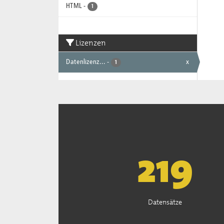
HTML
-
1
Lizenzen
Datenlizenz...
-
x
1
222
Datensätze