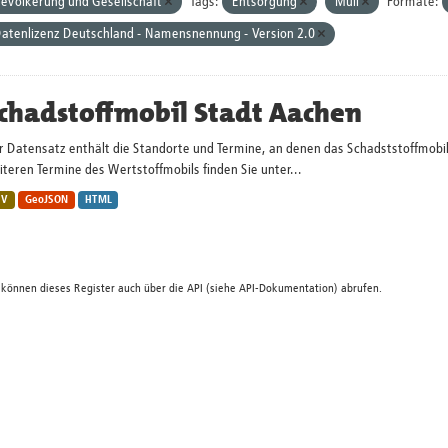
evölkerung und Gesellschaft
Tags:
Entsorgung
Müll
Formate:
atenlizenz Deutschland - Namensnennung - Version 2.0
chadstoffmobil Stadt Aachen
r Datensatz enthält die Standorte und Termine, an denen das Schadststoffmobi
teren Termine des Wertstoffmobils finden Sie unter...
SV
GeoJSON
HTML
 können dieses Register auch über die
API
(siehe
API-Dokumentation
) abrufen.