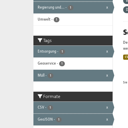
B
Regierung und...
-
x
1
D
Umwelt
-
1
S
Tags
De
wei
Entsorgung
-
x
1
C
Geoservice
-
1
Müll
-
x
1
Sie
Formate
CSV
-
x
1
GeoJSON
-
x
1