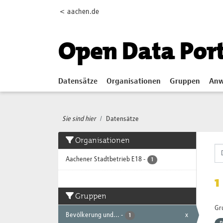
Skip to main content
< aachen.de
Open Data Por
Datensätze
Organisationen
Gruppen
Anw
Sie sind hier
Datensätze
Organisationen
Aachener Stadtbetrieb E18
-
1
1
Gruppen
Gr
Bevölkerung und...
-
x
1