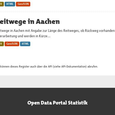
SV
HTML
GeoJSON
eitwege in Aachen
itwege in Aachen mit Angabe zur Länge des Reitweges, ob Rückweg vorhanden un
erarbeitung und werden in Kürze...
SV
GeoJSON
HTML
 können dieses Register auch über die
API
(siehe
API-Dokumentation
) abrufen.
Open Data Portal Statistik