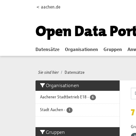
Skip to main content
< aachen.de
Open Data Por
Datensätze
Organisationen
Gruppen
Anw
Sie sind hier
Datensätze
Organisationen
Aachener Stadtbetrieb E18
-
6
7
Stadt Aachen
-
1
Gr
Gruppen