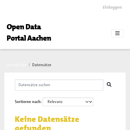
Skip to main content
Einloggen
Open Data
Portal Aachen
Sie sind hier
Datensätze
Sortieren nach
Keine Datensätze
gefunden