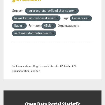
Gruppen:
regierung-und-oeffentlicher-sektor
bevoelkerung-und-gesellschaft
Tags:
Geoservice
Baum
Formate:
HTML
Organisationen:
aachener-stadtbetrieb-e-18
Sie können dieses Register auch über die
API
(siehe
API-
Dokumentation
) abrufen.
Open Data Portal Statistik