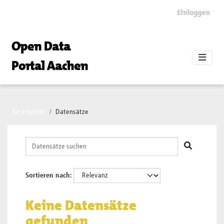
Skip to main content
Einloggen
Open Data
Portal Aachen
Sie sind hier
Datensätze
Sortieren nach
Keine Datensätze
gefunden