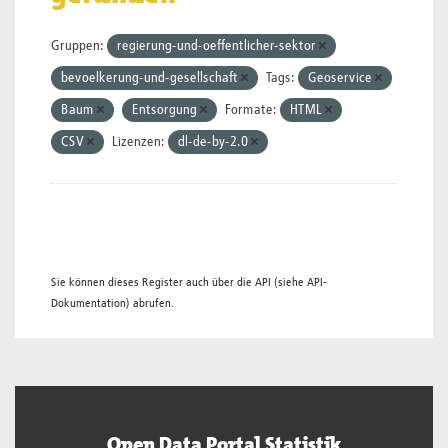
Gruppen:
regierung-und-oeffentlicher-sektor
bevoelkerung-und-gesellschaft
Tags:
Geoservice
Baum
Entsorgung
Formate:
HTML
CSV
Lizenzen:
dl-de-by-2.0
Sie können dieses Register auch über die
API
(siehe
API-
Dokumentation
) abrufen.
Open Data Portal Statistik