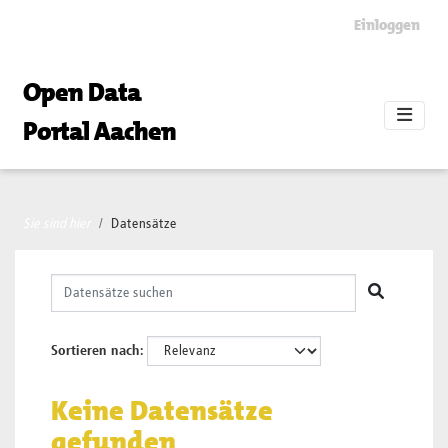
Skip to main content
Einloggen
Open Data
Portal Aachen
Sie sind hier
Datensätze
Sortieren nach
Keine Datensätze
gefunden