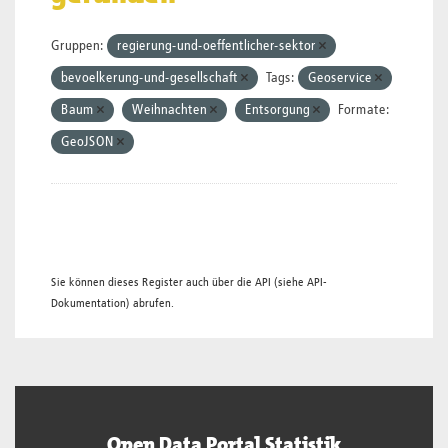
Gruppen:
regierung-und-oeffentlicher-sektor
bevoelkerung-und-gesellschaft
Tags:
Geoservice
Baum
Weihnachten
Entsorgung
Formate:
GeoJSON
Sie können dieses Register auch über die
API
(siehe
API-
Dokumentation
) abrufen.
Open Data Portal Statistik