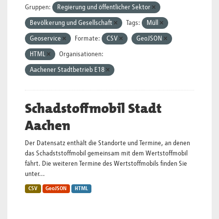
Gruppen:
Regierung und öffentlicher Sektor
Bevölkerung und Gesellschaft
Tags:
Müll
Geoservice
Formate:
CSV
GeoJSON
HTML
Organisationen:
Aachener Stadtbetrieb E18
Schadstoffmobil Stadt
Aachen
Der Datensatz enthält die Standorte und Termine, an denen
das Schadststoffmobil gemeinsam mit dem Wertstoffmobil
fährt. Die weiteren Termine des Wertstoffmobils finden Sie
unter...
CSV
GeoJSON
HTML