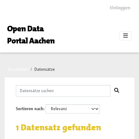
Skip to main content
Einloggen
Open Data
Portal Aachen
Sie sind hier
Datensätze
Sortieren nach
1 Datensatz gefunden